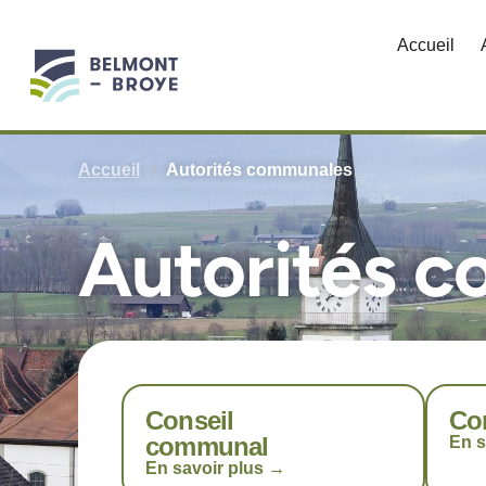
Aller
au
Accueil
contenu
Accueil
Autorités communales
Autorités 
Conseil
Con
communal
En s
En savoir plus →