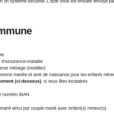
lon un système sécurisé. L’acte vous est ensuite envoyé par
commune
ble
se d’assurance-maladie
urance ménage (mobilier)
personne mariée et acte de naissance pour les enfants mine
ogement (ci-dessous)
, si vous êtes locataires
le numéro IBAN
arié et/ou par couple marié avec enfant(s) mineur(s).