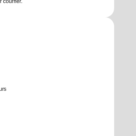
 courrier.
urs