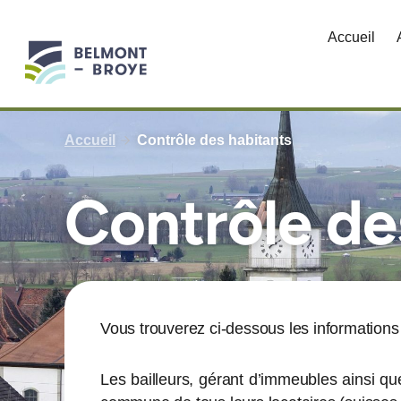
Aller
au
Accueil
contenu
Accueil
Contrôle des habitants
Contrôle de
Vous trouverez ci-dessous les information
Les bailleurs, gérant d’immeubles ainsi que