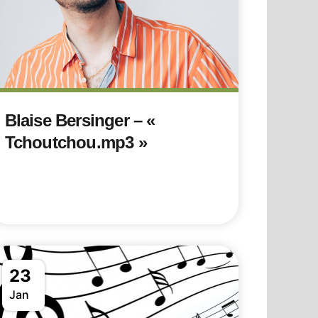
Blaise Bersinger – «
Tchoutchou.mp3 »
23
Jan