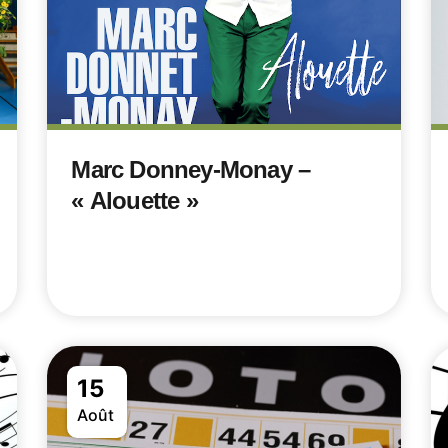
Marc Donney-Monay –
« Alouette »
15
Août