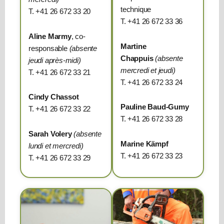
technique
T. +41 26 672 33 20
T. +41 26 672 33 36
Aline Marmy
, co-
Martine
responsable
(absente
Chappuis
(absente
jeudi après-midi)
mercredi et jeudi)
T. +41 26 672 33 21
T. +41 26 672 33 24
Cindy Chassot
Pauline Baud-Gumy
T. +41 26 672 33 22
T. +41 26 672 33 28
Sarah Volery
(absente
Marine Kämpf
lundi et mercredi)
T. +41 26 672 33 23
T. +41 26 672 33 29