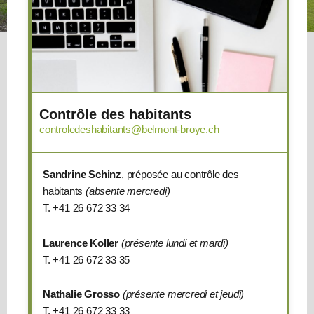
Ajoutez votre titre ici
Administrateurs
Contrôle des habitants
Administrateur
controledeshabitants@belmont-broye.ch
communal
Thierry
Piccand
Sandrine Schinz
, préposée au contrôle des
T.
habitants
(absente mercredi)
+41
T. +41 26 672 33 34
26
672
Laurence Koller
(présente lundi et mardi)
33
T. +41 26 672 33 35
30
Nathalie Grosso
(présente mercredi et jeudi)
Administratrice
T. +41 26 672 33 33