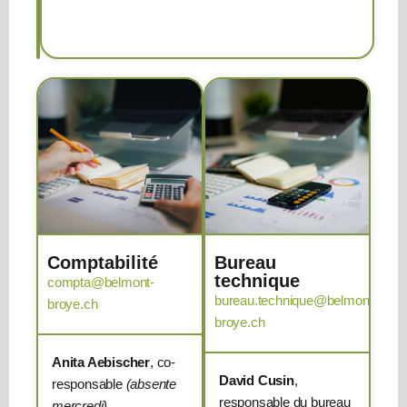
33
37
Comptabilité
Bureau
technique
compta@belmont-
bureau.technique@belmont-
broye.ch
broye.ch
Anita Aebischer
, co-
David Cusin
,
responsable
(absente
responsable du bureau
mercredi)