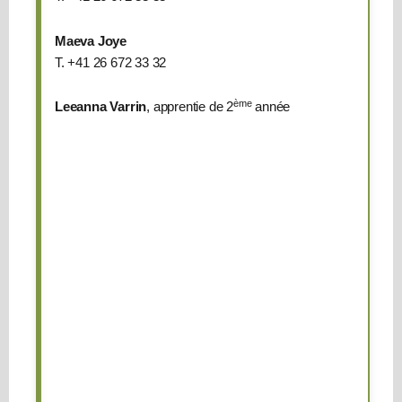
adjointe
Laurence
Maeva Joye
Esseiva
T. +41 26 672 33 32
T.
+41
ème
Leeanna Varrin
, apprentie de 2
année
26
672
33
31
Administrateur
technique
Philippe
Barbey
T.
+41
26
672