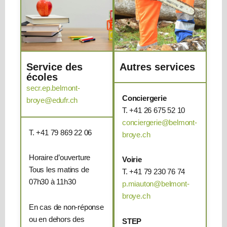
Service des
Autres services
écoles
secr.ep.belmont-
Conciergerie
broye@edufr.ch
T. +41 26 675 52 10
conciergerie@belmont-
T. +41 79 869 22 06
broye.ch
Horaire d’ouverture
Voirie
Tous les matins de
T. +41 79 230 76 74
07h30 à 11h30
p.miauton@belmont-
broye.ch
En cas de non-réponse
ou en dehors des
STEP