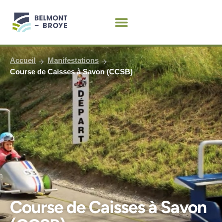
Aller
au
contenu
Accueil
Manifestations
Course de Caisses à Savon (CCSB)
Course de Caisses à Savon