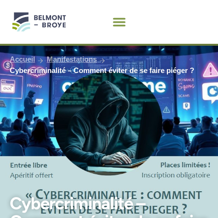
Aller
au
contenu
Accueil
Manifestations
Cybercriminalité – Comment éviter de se faire piéger ?
Cybercriminalité –